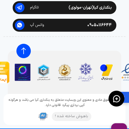
بنکداری کیا(تهران-مولوی)
تلگرام
09050116644
واتس آپ
🛍️
تمامی حقوق مادی و معنوی این وبسایت متعلق به بنکداری کیا می باشد و هرگونه
کپی برداری پیگرد قانونی دارد.
باهـوش ساخته شده !