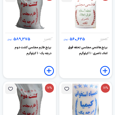
589,375
560,625
672,750
تومان
707,250
تومان
برنج هاشمی مجلسی تحفه فوق
برنج طارم مجلسی کشت دوم
اعلاء ناصری - 1 کیلوگرم
درجه یک - 1 کیلوگرم
17%
17%