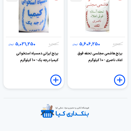
5,031,250
5,606,250
6,727,500
تومان
6,037,500
تومان
برنج هاشمی مجلسی تحفه فوق
برنج ایرانی دمسیاه استخوانی
اعلاء ناصری - 10 کیلوگرم
کیمیا درجه یک - 10 کیلوگرم