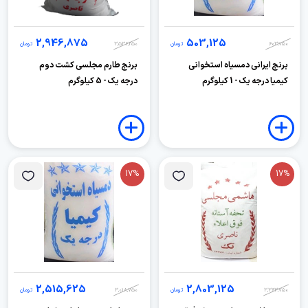
2,946,875
503,125
603,750
تومان
3,536,250
تومان
برنج ایرانی دمسیاه استخوانی
برنج طارم مجلسی کشت دوم
کیمیا درجه یک - 1 کیلوگرم
درجه یک - 5 کیلوگرم
17%
17%
2,515,625
2,803,125
3,363,750
تومان
3,018,750
تومان