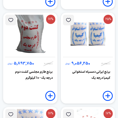
17%
25%
5,893,750
9,056,250
12,075,000
تومان
7,072,500
تومان
برنج ایرانی دمسیاه استخوانی
برنج طارم مجلسی کشت دوم
کیمیا درجه یک
درجه یک - 10 کیلوگرم
17%
17%