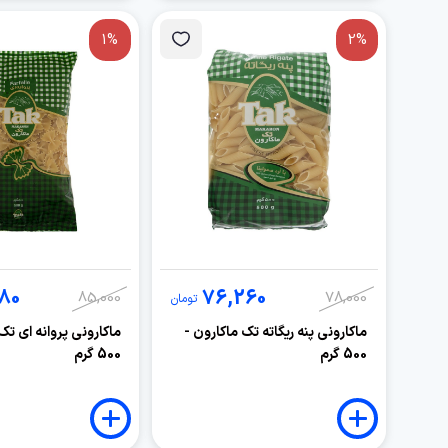
1%
2%
80
76,260
85,000
78,000
تومان
ماکارونی پنه ریگاته تک ماکارون -
ماکارونی پروانه ای تک
500 گرم
500 گرم