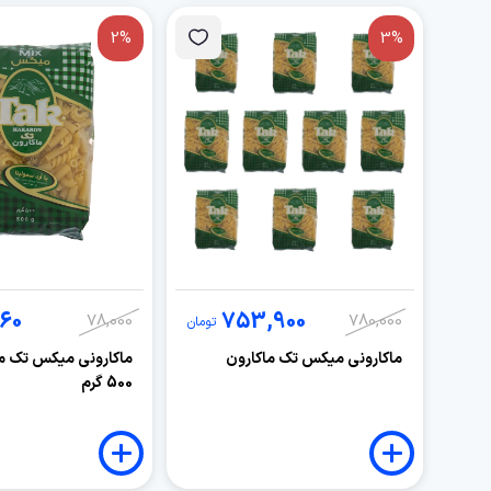
2%
3%
60
753,900
78,000
780,000
تومان
ماکارونی میکس تک ماکارون
ماکارونی میکس تک ما
500 گرم