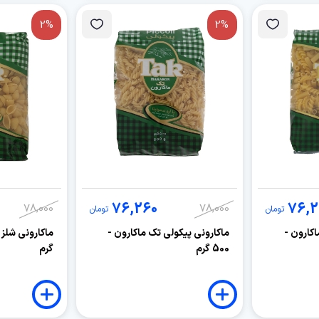
2%
2%
76,260
76,2
78,000
78,000
تومان
تومان
کارون -
ماکارونی پیکولی تک ماکارون -
500 گرم
گرم