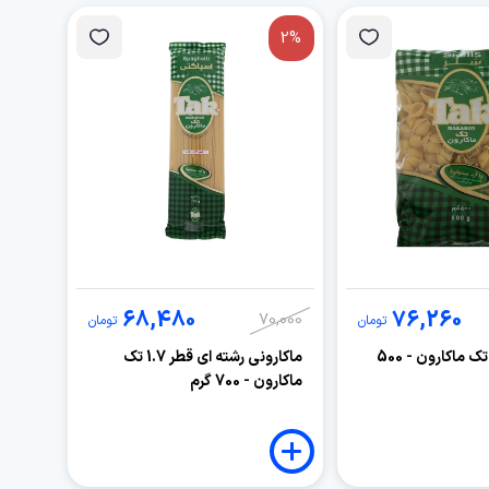
2%
68,480
76,260
70,000
تومان
تومان
ماکارونی شلز تک ماکارون - 500
ماکارونی رشته ای قطر 1.7 تک
ماکارون - 700 گرم