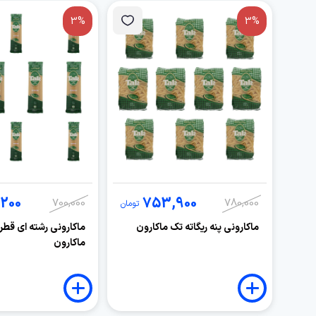
3%
3%
200
753,900
700,000
780,000
تومان
ماکارونی پنه ریگاته تک ماکارون
ماکارون