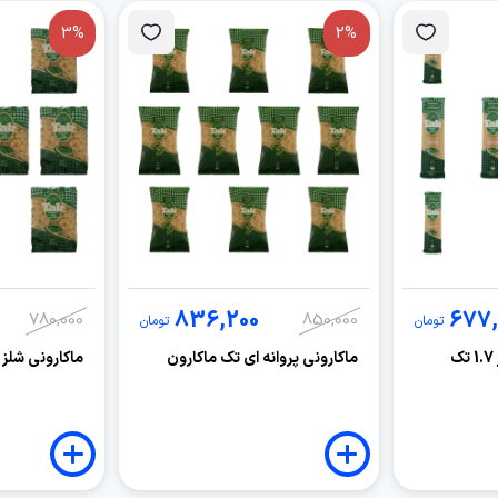
3%
2%
836,200
677,
780,000
850,000
تومان
تومان
ماکارونی رشته ای قطر 1.7 تک
ماکارونی پروانه ای تک ماکارون
ماکارونی شلز 