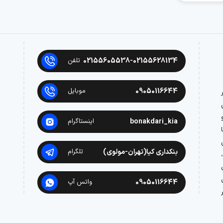
02155605538-02155628134
تلفن
09050116644
موبایل
در
bonakdari_kia
اینستاگرام
بنکداری کیا(تهران-مولوی)
تلگرام
09050116644
واتس آپ