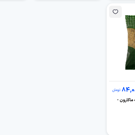
84,0
تومان
 ماکارون -