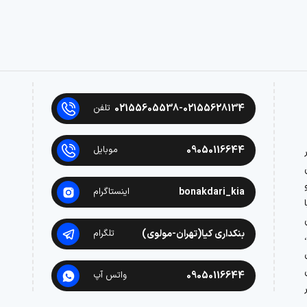
02155605538-02155628134
تلفن
09050116644
موبایل
در
bonakdari_kia
اینستاگرام
بنکداری کیا(تهران-مولوی)
تلگرام
09050116644
واتس آپ