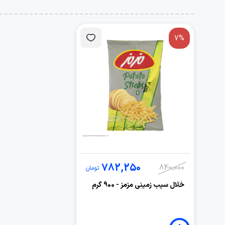
7%
782,250
840,000
تومان
خلال سیب زمینی مزمز - 900 گرم