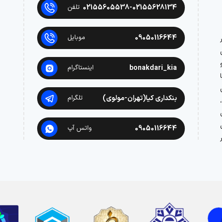
02155605538-02155628134
تلفن
09050116644
موبایل
در
bonakdari_kia
اینستاگرام
بنکداری کیا(تهران-مولوی)
تلگرام
09050116644
واتس آپ