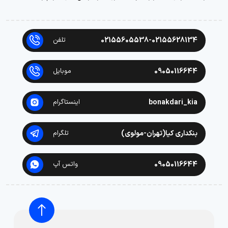
02155605538-02155628134
تلفن
09050116644
موبایل
bonakdari_kia
اینستاگرام
بنکداری کیا(تهران-مولوی)
تلگرام
09050116644
واتس آپ