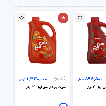
8%
1,330,000
896,500
1,450,000
تومان
تومان
چ - 2 لیتر
شربت پرتقال سن ایچ - 3 لیتر