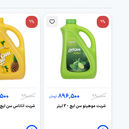
9%
9%
500
896,500
990,000
990,000
تومان
شربت موهیتو سن ایچ - 2 لیتر
شربت آناناس سن ایچ - 2 لی