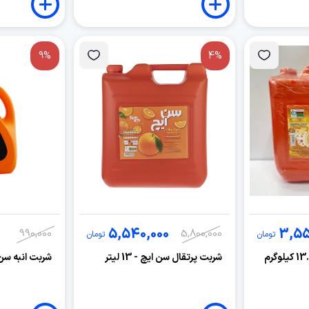
9%
4%
5,540,000
3,55
990,000
5,800,000
تومان
تومان
شربت پرتقال سن ایچ - 13 لیتر
شربت انبه سن ایچ 