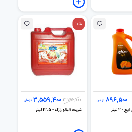
10%
3,559,400
896,500
3,942,000
تومان
تومان
- 2 لیتر
شربت آلبالو رازک - 13.5 لیتر