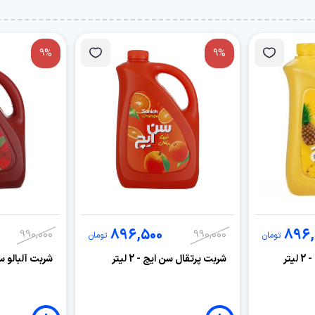
9%
9%
896,500
896,
990,000
990,000
تومان
تومان
تر
شربت پرتقال سن ایچ - 2 لیتر
شربت آلبالو سن ای