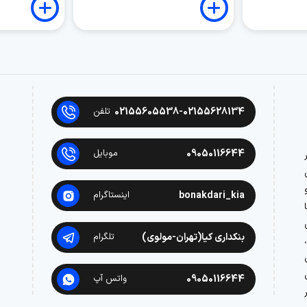
02155605538-02155628134
تلفن
09050116644
موبایل
در
bonakdari_kia
اینستاگرام
بنکداری کیا(تهران-مولوی)
تلگرام
09050116644
واتس آپ