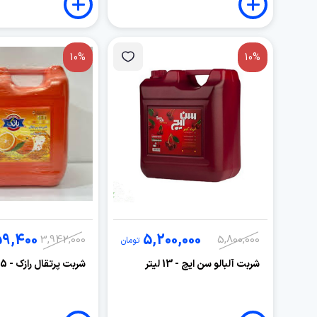
10%
10%
9,400
5,200,000
3,942,000
5,800,000
تومان
شربت آلبالو سن ایچ - 13 لیتر
شربت پرتقال رازک - 13.5 کیلوگرم