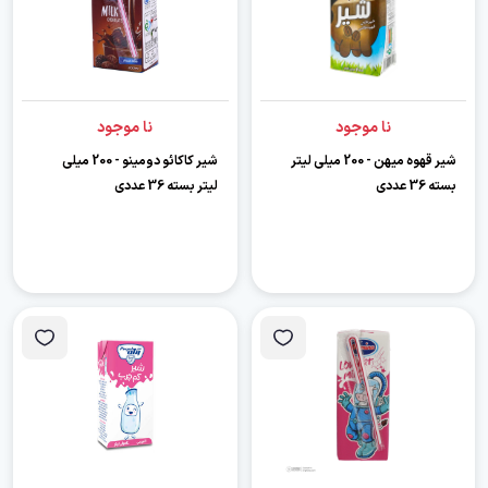
نا موجود
نا موجود
شیر قهوه میهن - 200 میلی لیتر
شیر کاکائو دومینو - 200 میلی
بسته 36 عددی
لیتر بسته 36 عددی