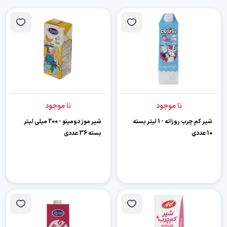
نا موجود
نا موجود
شیر کم چرب روزانه - 1 لیتر بسته
شیر موز دومینو - 200 میلی لیتر
10 عددی
بسته 36 عددی