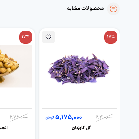
محصولات مشابه
17%
17%
5,175,000
2,760,000
6,210,000
تومان
گل گاوزبان
انجی