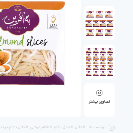
تصاویر بیشتر
…
برچسب ها:
#خلال
#خلال بادام
#بادام درختی
#خلال بادام درخت