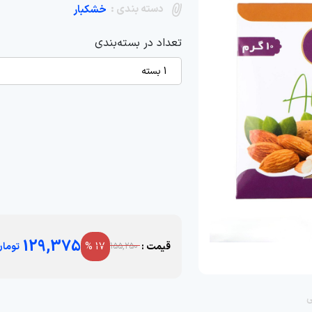
دسته بندی :
خشکبار
تعداد در بسته‌بندی
1 بسته
129,375
قیمت :
17 %
توما
155,250
ی