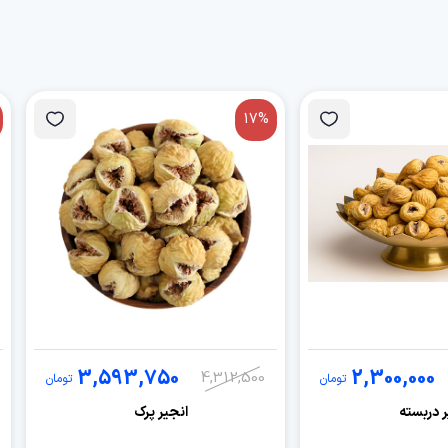
17%
3,593,750
2,300,000
4,312,500
تومان
تومان
ر دربسته
انجیر پرک