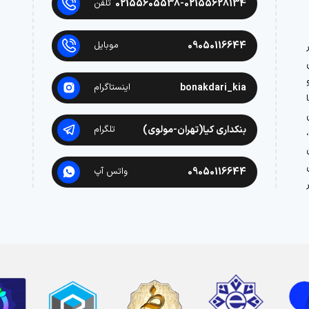
02155605538-02155628134
تلفن
09050116644
موبایل
در
bonakdari_kia
اینستاگرام
بنکداری کیا(تهران-مولوی)
تلگرام
09050116644
واتس آپ