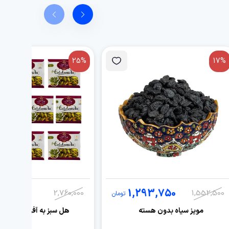
25%
17%
070,000
1,293,750
2,760,000
1,552,500
تومان
مویز سیاه بدون هسته
هل سبز به آفرین - 2 مثقال