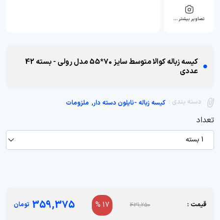
تصاویر بیشتر …
کیسه زباله کوالا متوسط سایز 70*55 مدل رولی - بسته 42
عددی
,
دسته بندی :
کیسه زباله -نایلون دسته دار
ملزومات
تعداد
1 بسته
359,375
قیمت :
17 %
تومان
431,250