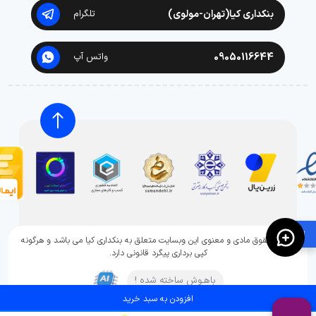
بنکداری کیا(تهران-مولوی)
تلگرام
09050116644
واتس آپ
🛍️
تمامی حقوق مادی و معنوی این وبسایت متعلق به بنکداری کیا می باشد و هرگونه
کپی برداری پیگرد قانونی دارد.
باهـوش ساخته شده !
افزودن به سبد خرید