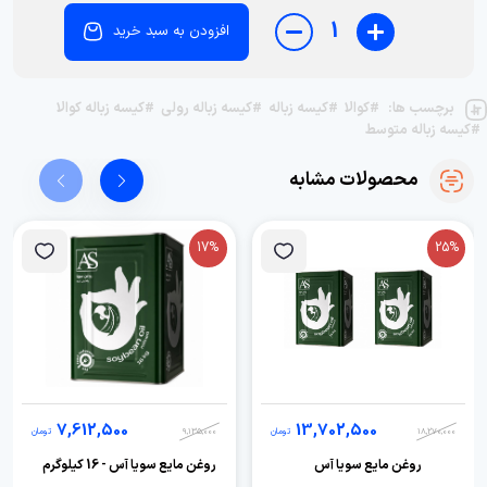
1
افزودن به سبد خرید
برچسب ها:
#کوالا
#کیسه زباله
#کیسه زباله رولی
#کیسه زباله کوالا
#کیسه زباله متوسط
محصولات مشابه
17%
25%
7,612,500
13,702,500
18,270,000
تومان
9,135,000
تومان
روغن مایع سویا آس
روغن مایع سویا آس - 16 کیلوگرم