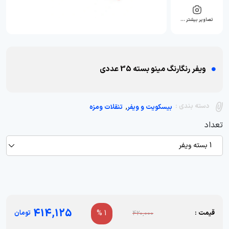
تصاویر بیشتر …
ویفر رنگارنگ مینو بسته 35 عددی
,
دسته بندی :
بیسکویت و ویفر
تنقلات ومزه
تعداد
1 بسته ویفر
414,125
قیمت :
1 %
تومان
420,000