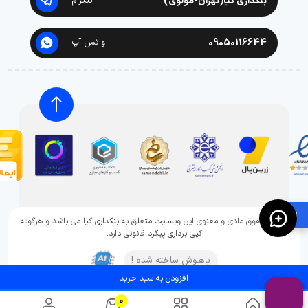
بنکداری کیا(تهران-مولوی)
تلگرام
09050116644
واتس آپ
🛍️
تمامی حقوق مادی و معنوی این وبسایت متعلق به بنکداری کیا می باشد و هرگونه
کپی برداری پیگرد قانونی دارد.
باهـوش ساخته شده !
افزودن به سبد خرید
0