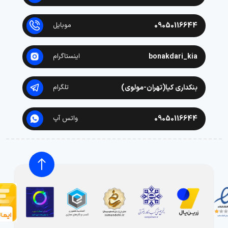
09050116644
موبایل
bonakdari_kia
اینستاگرام
بنکداری کیا(تهران-مولوی)
تلگرام
09050116644
واتس آپ