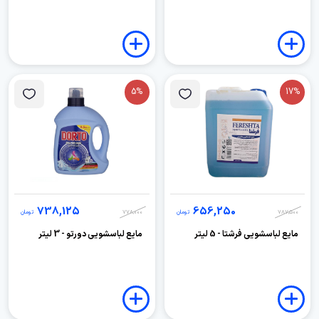
5%
17%
738,125
656,250
787,500
تومان
778,000
تومان
مایع لباسشویی فرشتا - 5 لیتر
مايع لباسشويی دورتو - 3 لیتر