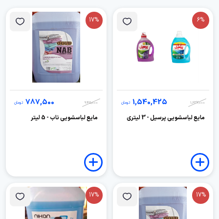
17%
6%
787,500
1,540,425
1,632,000
تومان
945,000
تومان
مایع لباسشویی پرسیل - 3 لیتری
مایع لباسشویی ناب - 5 لیتر
17%
17%