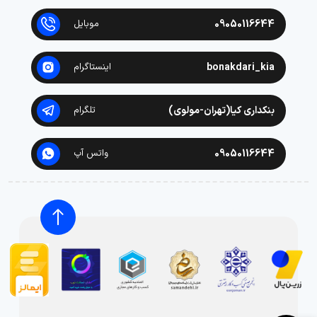
09050116644
موبایل
bonakdari_kia
اینستاگرام
بنکداری کیا(تهران-مولوی)
تلگرام
09050116644
واتس آپ