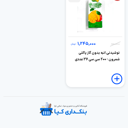
1,245,000
1,800,000
تومان
نوشیدنی انبه بدون گاز پاکتی
شمرون - 200 سی سی 36 عددی