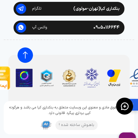
بنکداری کیا(تهران-مولوی)
تلگرام
09050116644
واتس آپ
🛍️
تمامی حقوق مادی و معنوی این وبسایت متعلق به بنکداری کیا می باشد و هرگونه
کپی برداری پیگرد قانونی دارد.
باهـوش ساخته شده !