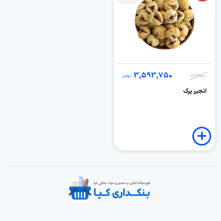
3,593,750
4,312,500
تومان
انجیر پرک