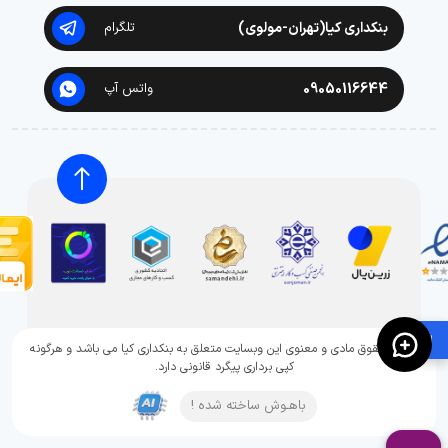
بنکداری کیا(تهران-مولوی)
تلگرام
09050116644
واتس آپ
🛍️
تمامی حقوق مادی و معنوی این وبسایت متعلق به بنکداری کیا می باشد و هرگونه
کپی برداری پیگرد قانونی دارد.
باهـوش ساخته شده !