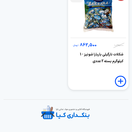
862,500
1,035,000
تومان
شکلات نارگیلی باربارا شونیز - 1
کیلوگرم بسته 2 عددی