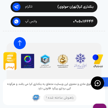
بنکداری کیا(تهران-مولوی)
تلگرام
09050116644
واتس آپ
🛍️
تمامی حقوق مادی و معنوی این وبسایت متعلق به بنکداری کیا می باشد و هرگونه
کپی برداری پیگرد قانونی دارد.
باهـوش ساخته شده !