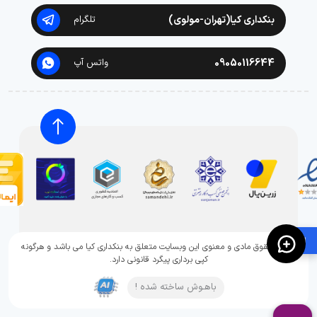
بنکداری کیا(تهران-مولوی)
تلگرام
09050116644
واتس آپ
🛍️
تمامی حقوق مادی و معنوی این وبسایت متعلق به بنکداری کیا می باشد و هرگونه
کپی برداری پیگرد قانونی دارد.
باهـوش ساخته شده !