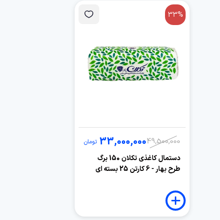
33%
33,000,000
49,500,000
تومان
دستمال کاغذی تکلان 150 برگ
طرح بهار - 6 کارتن 25 بسته ای