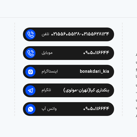
02155605538-02155628134
تلفن
09050116644
موبایل
در
bonakdari_kia
اینستاگرام
بنکداری کیا(تهران-مولوی)
تلگرام
09050116644
واتس آپ