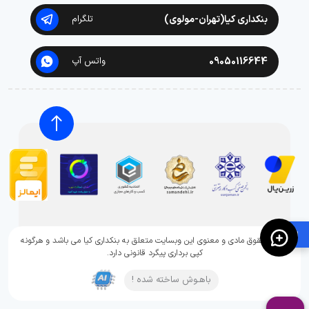
بنکداری کیا(تهران-مولوی)
تلگرام
09050116644
واتس آپ
🛍️
تمامی حقوق مادی و معنوی این وبسایت متعلق به بنکداری کیا می باشد و هرگونه
کپی برداری پیگرد قانونی دارد.
باهـوش ساخته شده !