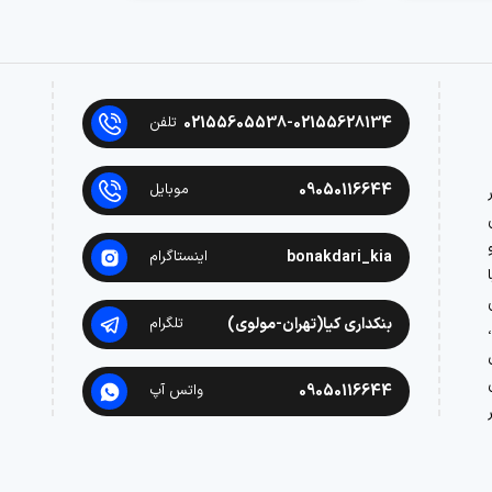
02155605538-02155628134
تلفن
09050116644
موبایل
در
bonakdari_kia
اینستاگرام
بنکداری کیا(تهران-مولوی)
تلگرام
09050116644
واتس آپ