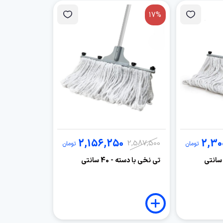
17%
2,156,250
2,30
2,587,500
تومان
تومان
تی نخی با دسته - 40 سانتی