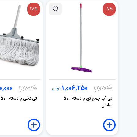
17%
17%
0,000
1,006,250
2,760,000
1,207,500
تومان
تی آب جمع کن با دسته - 50
تی نخی با دسته - 50 سانتی
سانتی