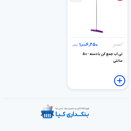
1,006,250
1,207,500
تومان
تی آب جمع کن با دسته - 50
سانتی