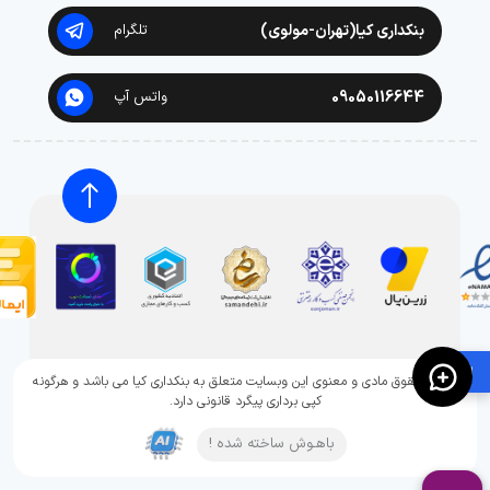
بنکداری کیا(تهران-مولوی)
تلگرام
09050116644
واتس آپ
🛍️
تمامی حقوق مادی و معنوی این وبسایت متعلق به بنکداری کیا می باشد و هرگونه
کپی برداری پیگرد قانونی دارد.
باهـوش ساخته شده !