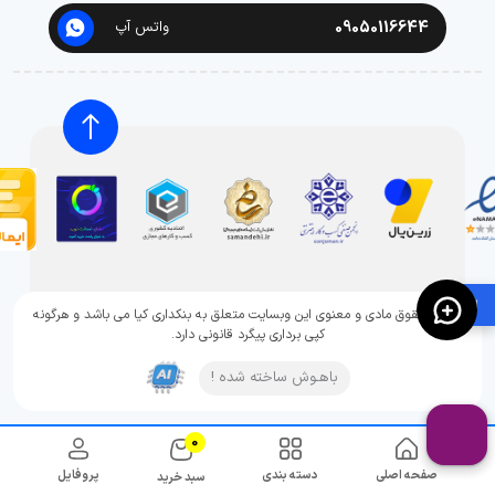
09050116644
واتس آپ
🛍️
تمامی حقوق مادی و معنوی این وبسایت متعلق به بنکداری کیا می باشد و هرگونه
کپی برداری پیگرد قانونی دارد.
باهـوش ساخته شده !
0
صفحه اصلی
دسته بندی
پروفایل
سبد خرید