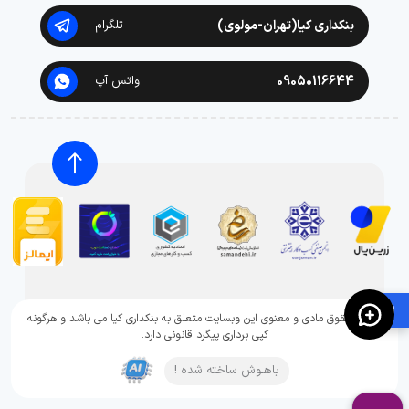
بنکداری کیا(تهران-مولوی)
تلگرام
09050116644
واتس آپ
🛍️
تمامی حقوق مادی و معنوی این وبسایت متعلق به بنکداری کیا می باشد و هرگونه
کپی برداری پیگرد قانونی دارد.
باهـوش ساخته شده !