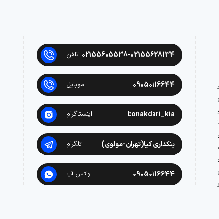
02155605538-02155628134
تلفن
09050116644
موبایل
در
bonakdari_kia
اینستاگرام
بنکداری کیا(تهران-مولوی)
تلگرام
09050116644
واتس آپ