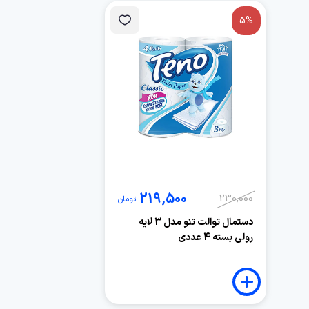
5%
219,500
230,000
تومان
دستمال توالت تنو مدل 3 لایه
رولی بسته 4 عددی