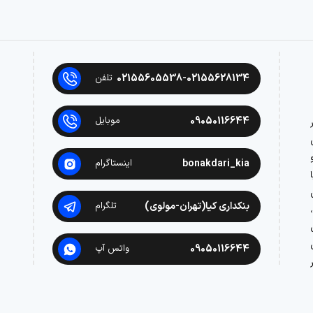
02155605538-02155628134
تلفن
09050116644
موبایل
در
bonakdari_kia
اینستاگرام
بنکداری کیا(تهران-مولوی)
تلگرام
09050116644
واتس آپ