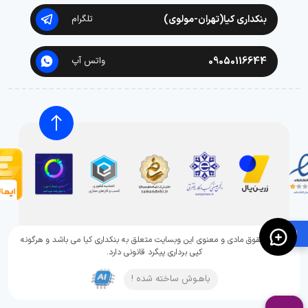
بنکداری کیا(تهران-مولوی)
تلگرام
09050116644
واتس آپ
🛍️
تمامی حقوق مادی و معنوی این وبسایت متعلق به بنکداری کیا می باشد و هرگونه
کپی برداری پیگرد قانونی دارد.
باهـوش ساخته شده !