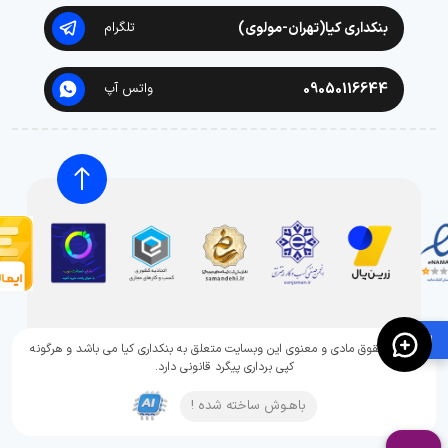
بنکداری کیا(تهران-مولوی)
تلگرام
09050116644
واتس آپ
🛍️
تمامی حقوق مادی و معنوی این وبسایت متعلق به بنکداری کیا می باشد و هرگونه
کپی برداری پیگرد قانونی دارد.
باهـوش ساخته شده !