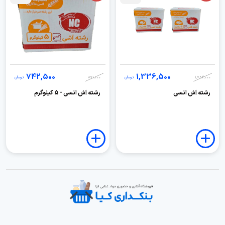
742,500
1,336,500
1,782,000
تومان
891,000
تومان
رشته آش انسی
رشته آش انسی - 5 کیلوگرم