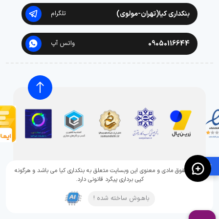
بنکداری کیا(تهران-مولوی)
تلگرام
09050116644
واتس آپ
🛍️
تمامی حقوق مادی و معنوی این وبسایت متعلق به بنکداری کیا می باشد و هرگونه
کپی برداری پیگرد قانونی دارد.
باهـوش ساخته شده !