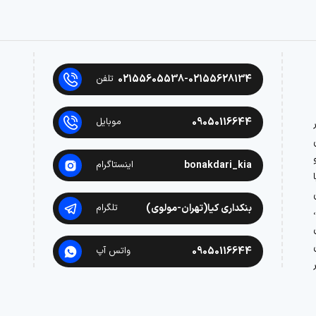
02155605538-02155628134
تلفن
09050116644
موبایل
در
bonakdari_kia
اینستاگرام
بنکداری کیا(تهران-مولوی)
تلگرام
09050116644
واتس آپ