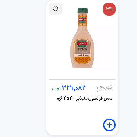
3%
331,082
340,000
تومان
سس فرانسوی دلپذیر - 454 گرم