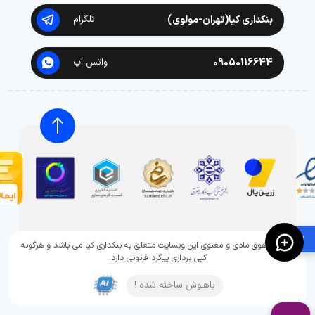
بنکداری کیا(تهران-مولوی)
تلگرام
09050116644
واتس آپ
🛍️
تمامی حقوق مادی و معنوی این وبسایت متعلق به بنکداری کیا می باشد و هرگونه
کپی برداری پیگرد قانونی دارد.
باهـوش ساخته شده !