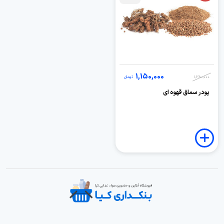
1,150,000
1,380,000
تومان
پودر سماق قهوه ای