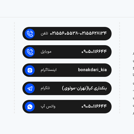
02155605538-02155628134
تلفن
09050116644
موبایل
در
bonakdari_kia
اینستاگرام
بنکداری کیا(تهران-مولوی)
تلگرام
09050116644
واتس آپ