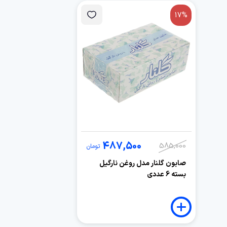
17%
487,500
585,000
تومان
صابون گلنار مدل روغن نارگیل
بسته 6 عددی