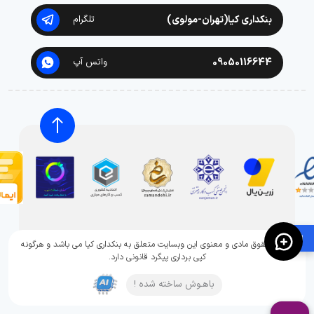
بنکداری کیا(تهران-مولوی)
تلگرام
09050116644
واتس آپ
🛍️
تمامی حقوق مادی و معنوی این وبسایت متعلق به بنکداری کیا می باشد و هرگونه
کپی برداری پیگرد قانونی دارد.
باهـوش ساخته شده !