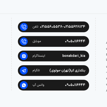
02155605538-02155628134
تلفن
09050116644
موبایل
در
bonakdari_kia
اینستاگرام
بنکداری کیا(تهران-مولوی)
تلگرام
09050116644
واتس آپ