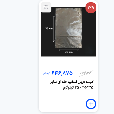
17%
646,875
776,250
تومان
کیسه فریزر ضخیم فله ای سایز
35*25 - 25 کیلوگرم