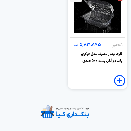
5,821,875
7,762,500
تومان
ظرف یکبار مصرف مدل فوکری
بلند دوقفل بسته 500 عددی