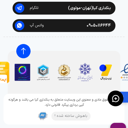
بنکداری کیا(تهران-مولوی)
تلگرام
09050116644
واتس آپ
🛍️
تمامی حقوق مادی و معنوی این وبسایت متعلق به بنکداری کیا می باشد و هرگونه
کپی برداری پیگرد قانونی دارد.
باهـوش ساخته شده !