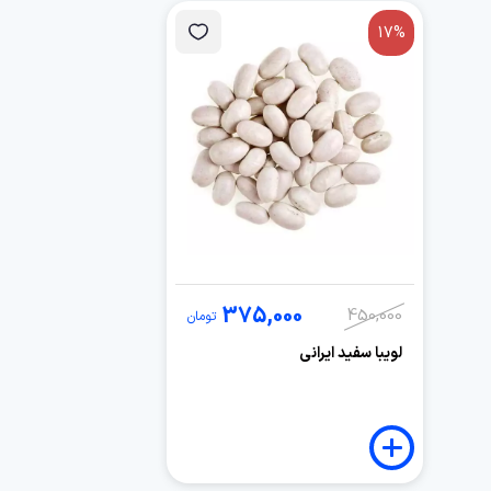
17%
375,000
450,000
تومان
لویبا سفید ایرانی