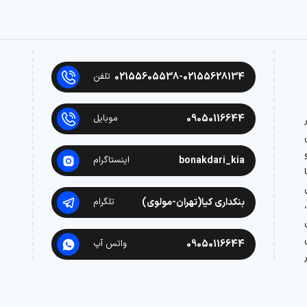
02155605538-02155628134
تلفن
09050116644
موبایل
در
bonakdari_kia
اینستاگرام
بنکداری کیا(تهران-مولوی)
تلگرام
09050116644
واتس آپ