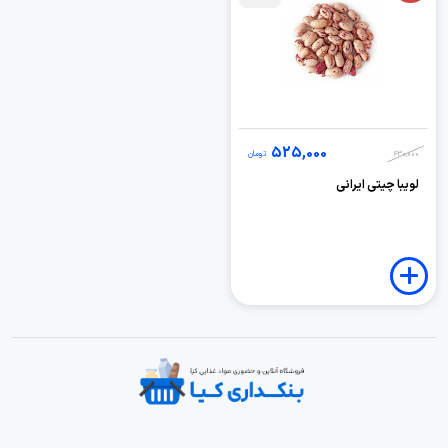
525,000
630,000
تومان
لویبا چیتی ایرانی