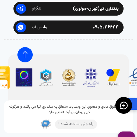
بنکداری کیا(تهران-مولوی)
تلگرام
09050116644
واتس آپ
🛍️
تمامی حقوق مادی و معنوی این وبسایت متعلق به بنکداری کیا می باشد و هرگونه
کپی برداری پیگرد قانونی دارد.
باهـوش ساخته شده !