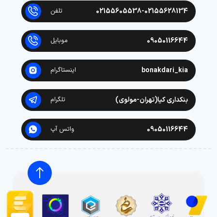
02155605538-02155628134
تلفن
09050116644
موبایل
bonakdari_kia
اینستاگرام
بنکداری کیا(تهران-مولوی)
تلگرام
09050116644
واتس آپ