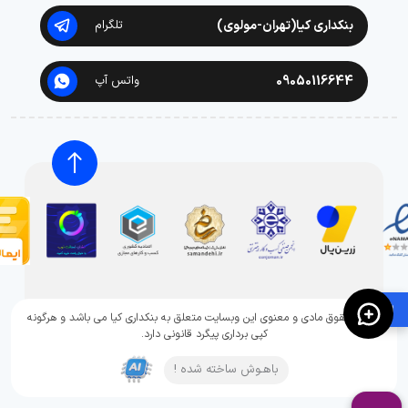
بنکداری کیا(تهران-مولوی)
تلگرام
09050116644
واتس آپ
🛍️
تمامی حقوق مادی و معنوی این وبسایت متعلق به بنکداری کیا می باشد و هرگونه
کپی برداری پیگرد قانونی دارد.
باهـوش ساخته شده !