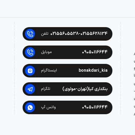
02155605538-02155628134
تلفن
09050116644
موبایل
در
bonakdari_kia
اینستاگرام
بنکداری کیا(تهران-مولوی)
تلگرام
09050116644
واتس آپ