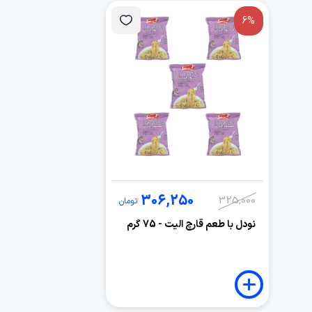
6%
306,250
325,000
تومان
نودل با طعم قارچ الیت - 75 گرم