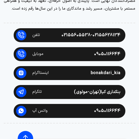
مصرف‌کنندگان نهایی است. پایبندی به اصول حرفه‌ای، تعهد به کیفیت و همراهی
مستمر با مشتریان، مسیر رشد و ماندگاری ما را در این سال‌ها رقم زده است.
02155605538-02155628134
تلفن
09050116644
موبایل
bonakdari_kia
اینستاگرام
بنکداری کیا(تهران-مولوی)
تلگرام
09050116644
واتس آپ