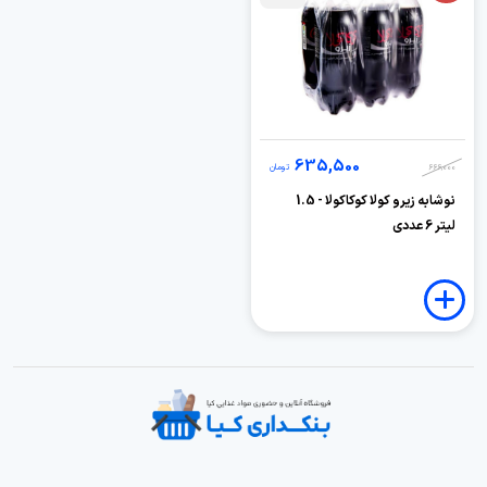
635,500
666,000
تومان
نوشابه زیرو کولا کوکاکولا - 1.5
لیتر 6 عددی