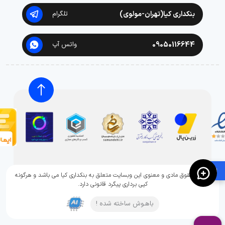
بنکداری کیا(تهران-مولوی)
تلگرام
09050116644
واتس آپ
🛍️
تمامی حقوق مادی و معنوی این وبسایت متعلق به بنکداری کیا می باشد و هرگونه
کپی برداری پیگرد قانونی دارد.
باهـوش ساخته شده !