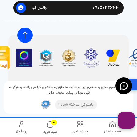
09050116644
واتس آپ
🛍️
تمامی حقوق مادی و معنوی این وبسایت متعلق به بنکداری کیا می باشد و هرگونه
کپی برداری پیگرد قانونی دارد.
باهـوش ساخته شده !
0
صفحه اصلی
دسته بندی
پروفایل
سبد خرید