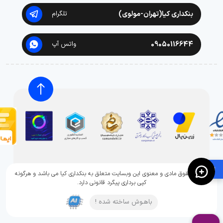
بنکداری کیا(تهران-مولوی)
تلگرام
09050116644
واتس آپ
🛍️
تمامی حقوق مادی و معنوی این وبسایت متعلق به بنکداری کیا می باشد و هرگونه
کپی برداری پیگرد قانونی دارد.
باهـوش ساخته شده !