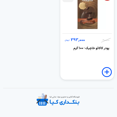
293,000
300,000
تومان
پودر کاکائو خاچیک - 100 گرم