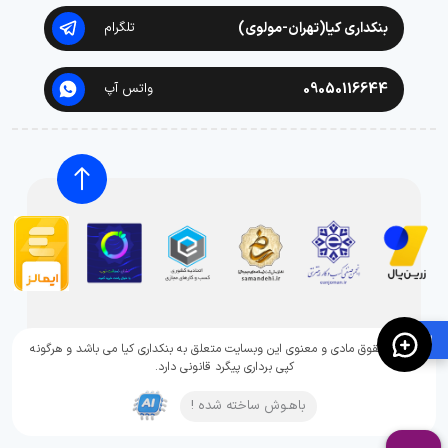
بنکداری کیا(تهران-مولوی)
تلگرام
09050116644
واتس آپ
🛍️
تمامی حقوق مادی و معنوی این وبسایت متعلق به بنکداری کیا می باشد و هرگونه
کپی برداری پیگرد قانونی دارد.
باهـوش ساخته شده !