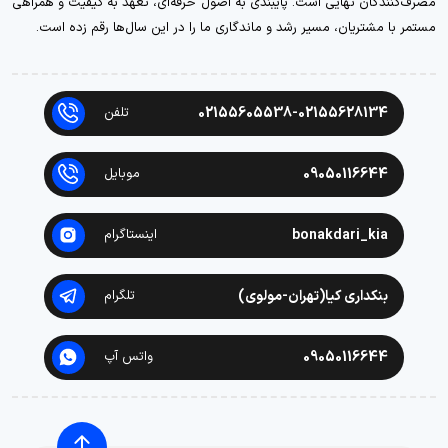
مصرف‌کنندگان نهایی است. پایبندی به اصول حرفه‌ای، تعهد به کیفیت و همراهی
مستمر با مشتریان، مسیر رشد و ماندگاری ما را در این سال‌ها رقم زده است.
02155605538-02155628134
تلفن
09050116644
موبایل
bonakdari_kia
اینستاگرام
بنکداری کیا(تهران-مولوی)
تلگرام
09050116644
واتس آپ