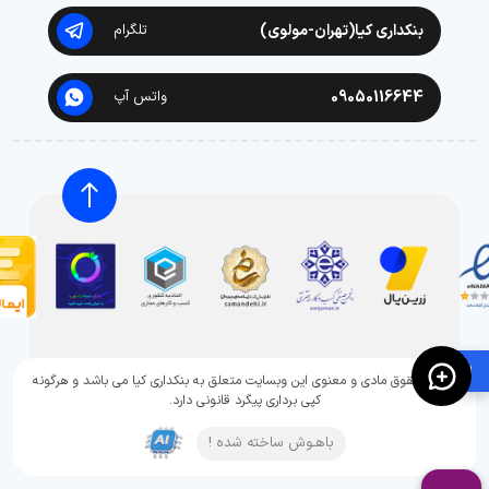
بنکداری کیا(تهران-مولوی)
تلگرام
09050116644
واتس آپ
🛍️
تمامی حقوق مادی و معنوی این وبسایت متعلق به بنکداری کیا می باشد و هرگونه
کپی برداری پیگرد قانونی دارد.
باهـوش ساخته شده !