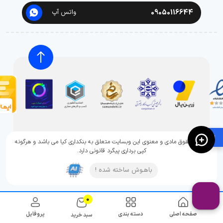
09050116644
واتس آپ
🛍️
تمامی حقوق مادی و معنوی این وبسایت متعلق به بنکداری کیا می باشد و هرگونه
کپی برداری پیگرد قانونی دارد.
باهـوش ساخته شده !
0
صفحه اصلی
دسته بندی
پروفایل
سبد خرید