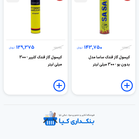
129,375
143,750
172,500
تومان
155,250
تومان
کپسول گاز فندک ساسا مدل
کپسول گاز فندک کلیپر - 300
بدون بو - 300 میلی لیتر
میلی لیتر