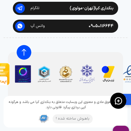
بنکداری کیا(تهران-مولوی)
تلگرام
09050116644
واتس آپ
🛍️
تمامی حقوق مادی و معنوی این وبسایت متعلق به بنکداری کیا می باشد و هرگونه
کپی برداری پیگرد قانونی دارد.
باهـوش ساخته شده !