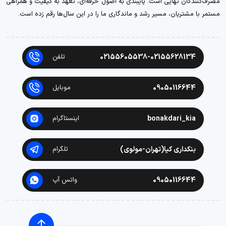
مصرف‌کنندگان نهایی است. پایبندی به اصول حرفه‌ای، تعهد به کیفیت و همراهی
مستمر با مشتریان، مسیر رشد و ماندگاری ما را در این سال‌ها رقم زده است.
02155605538-02155628134
تلفن
09050116644
موبایل
bonakdari_kia
اینستاگرام
بنکداری کیا(تهران-مولوی)
تلگرام
09050116644
واتس آپ