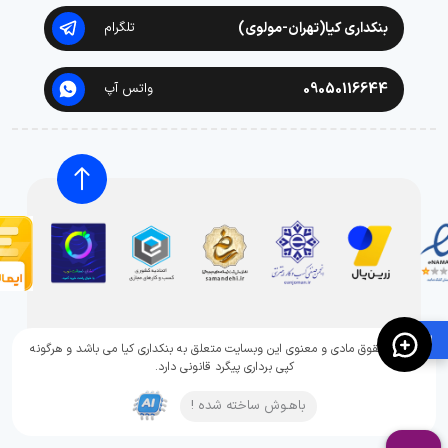
بنکداری کیا(تهران-مولوی)
تلگرام
09050116644
واتس آپ
🛍️
تمامی حقوق مادی و معنوی این وبسایت متعلق به بنکداری کیا می باشد و هرگونه
کپی برداری پیگرد قانونی دارد.
باهـوش ساخته شده !