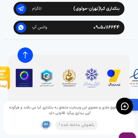
بنکداری کیا(تهران-مولوی)
تلگرام
09050116644
واتس آپ
🛍️
تمامی حقوق مادی و معنوی این وبسایت متعلق به بنکداری کیا می باشد و هرگونه
کپی برداری پیگرد قانونی دارد.
باهـوش ساخته شده !