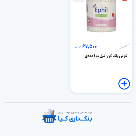
67,500
81,000
تومان
گوش پاک کن افیل 100 عددی